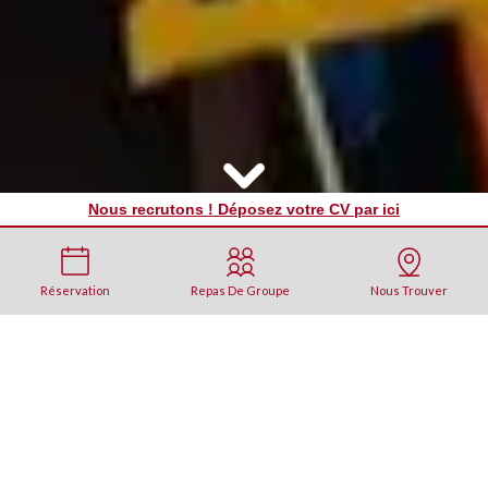
Nous recrutons ! Déposez votre CV par ici
Réservation
Repas De Groupe
Nous Trouver
NOTRE